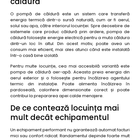
căldură
O pompă de căldură este un sistem care transferă
energia termică dintr-o sursă naturală, cum ar fi aerul,
solul sau apa, către interiorul locuinței. Spre deosebire de
sistemele care produc căldură prin ardere, pompa de
căldură folosește energie electrică pentru a muta căldura
dintr-un loc în altul. Din acest motiv, poate avea un
consum mai eficient, mai ales atunci când este instalată
într-o casă bine izolată.
Pentru multe locuințe, cea mai accesibilă variantă este
pompa de căldură aer-apă. Aceasta preia energia din
aerul exterior și o folosește pentru încălzirea agentului
termic din instalație. Poate alimenta încălzirea în
pardoseală, calorifere dimensionate corect și poate
contribui la prepararea apei calde menajere.
De ce contează locuința mai
mult decât echipamentul
Un echipament performant nu garantează automat facturi
mici sau confort ridicat. Randamentul depinde foarte mult