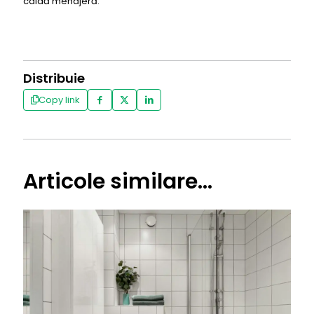
caldă menajeră.
Distribuie
Copy link
Articole similare...