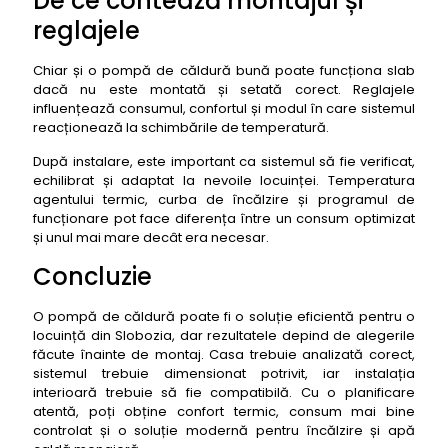
De ce contează montajul și
reglajele
Chiar și o pompă de căldură bună poate funcționa slab
dacă nu este montată și setată corect. Reglajele
influențează consumul, confortul și modul în care sistemul
reacționează la schimbările de temperatură.
După instalare, este important ca sistemul să fie verificat,
echilibrat și adaptat la nevoile locuinței. Temperatura
agentului termic, curba de încălzire și programul de
funcționare pot face diferența între un consum optimizat
și unul mai mare decât era necesar.
Concluzie
O pompă de căldură poate fi o soluție eficientă pentru o
locuință din Slobozia, dar rezultatele depind de alegerile
făcute înainte de montaj. Casa trebuie analizată corect,
sistemul trebuie dimensionat potrivit, iar instalația
interioară trebuie să fie compatibilă. Cu o planificare
atentă, poți obține confort termic, consum mai bine
controlat și o soluție modernă pentru încălzire și apă