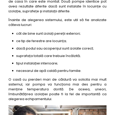
de casa în care este montat. Două pompe identice pot
avea rezultate diferite dacă sunt instalate în locuințe cu
izolație, suprafețe și instalații diferite.
Înainte de alegerea sistemului, este util să fie analizate
câteva lucruri:
cât de bine sunt izolați pereții exteriori;
ce tip de ferestre are locuința;
dacă podul sau acoperișul sunt izolate corect;
suprafața totală care trebuie încălzită;
tipul instalației interioare;
necesarul de apă caldă pentru familie.
O casă cu pierderi mari de căldură va solicita mai mult
sistemul, iar pompa va funcționa mai des pentru a
menține temperatura dorită. De aceea, uneori,
îmbunătățirea izolației poate fi la fel de importantă ca
alegerea echipamentului.