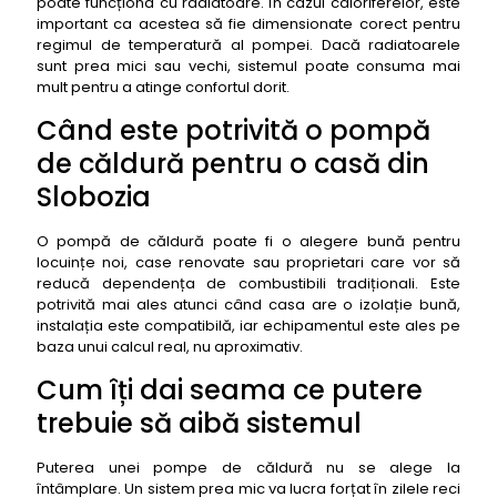
poate funcționa cu radiatoare. În cazul caloriferelor, este
important ca acestea să fie dimensionate corect pentru
regimul de temperatură al pompei. Dacă radiatoarele
sunt prea mici sau vechi, sistemul poate consuma mai
mult pentru a atinge confortul dorit.
Când este potrivită o pompă
de căldură pentru o casă din
Slobozia
O pompă de căldură poate fi o alegere bună pentru
locuințe noi, case renovate sau proprietari care vor să
reducă dependența de combustibili tradiționali. Este
potrivită mai ales atunci când casa are o izolație bună,
instalația este compatibilă, iar echipamentul este ales pe
baza unui calcul real, nu aproximativ.
Cum îți dai seama ce putere
trebuie să aibă sistemul
Puterea unei pompe de căldură nu se alege la
întâmplare. Un sistem prea mic va lucra forțat în zilele reci