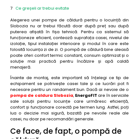
Ce greșeli ar trebui evitate
De ce contează montajul și reglajele
Alegerea unei pompe de căldură pentru o locuință din
Slobozia nu ar trebui făcută doar după preț sau după
Concluzie
puterea afișată în fișa tehnică. Pentru ca sistemul să
funcționeze eficient, contează suprafața casei, nivelul de
izolație, tipul instalației interioare și modul în care este
folosită locuința zi de zi. O pompă de căldură bine aleasă
poate oferi confort termic constant, consum optimizat și o
soluție mai practică pentru încălzire și apă caldă
menajeră.
Înainte de montaj, este important să înțelegi ce tip de
echipament se potrivește casei tale și ce lucrări pot fi
necesare pentru un randament bun. Dacă ai nevoie de o
pompa de caldura Slobozia
,
EnergoFIT
are în serviciile
sale soluții pentru locuințe care urmăresc eficiență,
confort și funcționare corectă pe termen lung. Astfel, poți
lua o decizie mai sigură, bazată pe nevoile reale ale
casei, nu doar pe recomandări generale.
Ce face, de fapt, o pompă de