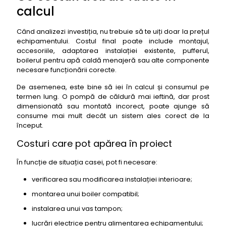
calcul
Când analizezi investiția, nu trebuie să te uiți doar la prețul
echipamentului. Costul final poate include montajul,
accesoriile, adaptarea instalației existente, pufferul,
boilerul pentru apă caldă menajeră sau alte componente
necesare funcționării corecte.
De asemenea, este bine să iei în calcul și consumul pe
termen lung. O pompă de căldură mai ieftină, dar prost
dimensionată sau montată incorect, poate ajunge să
consume mai mult decât un sistem ales corect de la
început.
Costuri care pot apărea în proiect
În funcție de situația casei, pot fi necesare:
verificarea sau modificarea instalației interioare;
montarea unui boiler compatibil;
instalarea unui vas tampon;
lucrări electrice pentru alimentarea echipamentului;