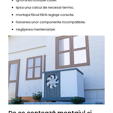
ignorarea izolației casei;
lipsa unui calcul de necesar termic;
montajul făcut fără reglaje corecte;
folosirea unor componente incompatibile;
neglijarea mentenanței.