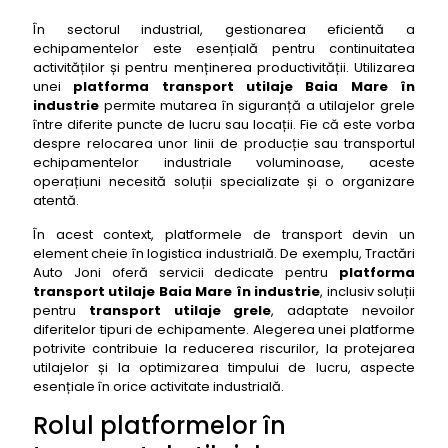
Criterii importante
În sectorul industrial, gestionarea eficientă a
Provocări în transportul utilajelor industriale
echipamentelor este esențială pentru continuitatea
activităților și pentru menținerea productivității. Utilizarea
Probleme frecvente
unei
platforma transport utilaje Baia Mare în
industrie
permite mutarea în siguranță a utilajelor grele
Importanța siguranței în transport
între diferite puncte de lucru sau locații. Fie că este vorba
Măsuri de siguranță
despre relocarea unor linii de producție sau transportul
echipamentelor industriale voluminoase, aceste
Optimizarea transportului industrial
operațiuni necesită soluții specializate și o organizare
atentă.
Strategii eficiente
În acest context, platformele de transport devin un
Impactul asupra activităților industriale
element cheie în logistica industrială. De exemplu, Tractări
Beneficii pentru companii
Auto Joni oferă servicii dedicate pentru
platforma
transport utilaje Baia Mare în industrie
, inclusiv soluții
Concluzie
pentru
transport utilaje grele
, adaptate nevoilor
diferitelor tipuri de echipamente. Alegerea unei platforme
potrivite contribuie la reducerea riscurilor, la protejarea
utilajelor și la optimizarea timpului de lucru, aspecte
esențiale în orice activitate industrială.
Rolul platformelor în