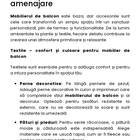
amenajare
Mobilierul de balcon
este baza, dar accesoriile sunt
cele care transformă un simplu spațiu într-un sanctuar
personalizat, plin de farmec și funcționalitate. De la lumini
ambientale la plante și textile, fiecare detaliu contribuie la
crearea unei atmosfere primitoare și relaxante.
Textile – confort și culoare pentru mobilier de
balcon
Textilele sunt esențiale pentru a adăuga confort și pentru
a infuza personalitate în spațiul tău.
Perne decorative:
Pe lângă pernele de șezut,
adaugă perne decorative în culori și imprimeuri care
să completeze stilul
mobilierului de balcon
și al
decorului. Optează pentru țesături rezistente la
exterior, care nu se decolorează la soare și sunt
rezistente la umezeală.
Pături și pleduri:
Pentru serile răcoroase, o pătură
moale și călduroasă este indispensabilă. Alege
materiale care se usucă rapid, cum ar fi fleece sau