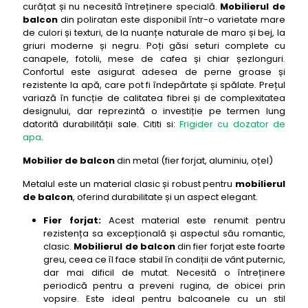
curățat și nu necesită întreținere specială.
Mobilierul de
balcon
din poliratan este disponibil într-o varietate mare
de culori și texturi, de la nuanțe naturale de maro și bej, la
griuri moderne și negru. Poți găsi seturi complete cu
canapele, fotolii, mese de cafea și chiar șezlonguri.
Confortul este asigurat adesea de perne groase și
rezistente la apă, care pot fi îndepărtate și spălate. Prețul
variază în funcție de calitatea fibrei și de complexitatea
designului, dar reprezintă o investiție pe termen lung
datorită durabilității sale. Cititi si:
Frigider cu dozator de
apa
.
Mobilier de balcon
din metal (fier forjat, aluminiu, oțel)
Metalul este un material clasic și robust pentru
mobilierul
de balcon
, oferind durabilitate și un aspect elegant.
Fier forjat:
Acest material este renumit pentru
rezistența sa excepțională și aspectul său romantic,
clasic.
Mobilierul de balcon
din fier forjat este foarte
greu, ceea ce îl face stabil în condiții de vânt puternic,
dar mai dificil de mutat. Necesită o întreținere
periodică pentru a preveni rugina, de obicei prin
vopsire. Este ideal pentru balcoanele cu un stil