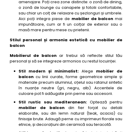
amenajare. Poți crea zone distincte: o zonă de dining,
o zonă de lounge cu canapele și fotolii confortabile,
sau chiar un colț de relaxare cu șezlonguri și umbrele.
Aici poți integra piese de
mobilier de balcon
mai
impunătoare, cum ar fi un colțar de exterior sau o
masă mare pentru mese cu prietenii.
Stilul personal și armonia estetică cu mobilier de
balcon
Mobilierul de balcon
ar trebui să reflecte stilul tău
personal și să se integreze armonios cu restul locuinței.
Stil modern și minimalist:
Alege
mobilier de
balcon
cu linii curate, forme geometrice simple și
materiale precum aluminiul, oțelul sau ratanul sintetic
în nuanțe neutre (gri, negru, alb). Accentele de
culoare pot fi adăugate prin perne sau accesorii.
Stil rustic sau mediteranean:
Optează pentru
mobilier de balcon
din fier forjat cu detalii
elaborate, sau din lemn natural (teak, acacia) cu
finisaje brute. Adaugă perne cu imprimeuri florale sau
etnice, și decorațiuni din ceramică sau teracotă.