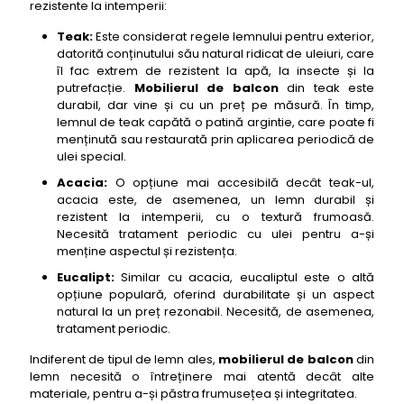
rezistente la intemperii:
Teak:
Este considerat regele lemnului pentru exterior,
datorită conținutului său natural ridicat de uleiuri, care
îl fac extrem de rezistent la apă, la insecte și la
putrefacție.
Mobilierul de balcon
din teak este
durabil, dar vine și cu un preț pe măsură. În timp,
lemnul de teak capătă o patină argintie, care poate fi
menținută sau restaurată prin aplicarea periodică de
ulei special.
Acacia:
O opțiune mai accesibilă decât teak-ul,
acacia este, de asemenea, un lemn durabil și
rezistent la intemperii, cu o textură frumoasă.
Necesită tratament periodic cu ulei pentru a-și
menține aspectul și rezistența.
Eucalipt:
Similar cu acacia, eucaliptul este o altă
opțiune populară, oferind durabilitate și un aspect
natural la un preț rezonabil. Necesită, de asemenea,
tratament periodic.
Indiferent de tipul de lemn ales,
mobilierul de balcon
din
lemn necesită o întreținere mai atentă decât alte
materiale, pentru a-și păstra frumusețea și integritatea.