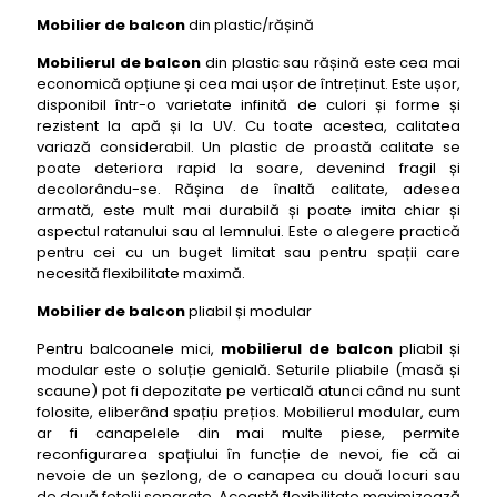
Mobilier de balcon
din plastic/rășină
Mobilierul de balcon
din plastic sau rășină este cea mai
economică opțiune și cea mai ușor de întreținut. Este ușor,
disponibil într-o varietate infinită de culori și forme și
rezistent la apă și la UV. Cu toate acestea, calitatea
variază considerabil. Un plastic de proastă calitate se
poate deteriora rapid la soare, devenind fragil și
decolorându-se. Rășina de înaltă calitate, adesea
armată, este mult mai durabilă și poate imita chiar și
aspectul ratanului sau al lemnului. Este o alegere practică
pentru cei cu un buget limitat sau pentru spații care
necesită flexibilitate maximă.
Mobilier de balcon
pliabil și modular
Pentru balcoanele mici,
mobilierul de balcon
pliabil și
modular este o soluție genială. Seturile pliabile (masă și
scaune) pot fi depozitate pe verticală atunci când nu sunt
folosite, eliberând spațiu prețios. Mobilierul modular, cum
ar fi canapelele din mai multe piese, permite
reconfigurarea spațiului în funcție de nevoi, fie că ai
nevoie de un șezlong, de o canapea cu două locuri sau
de două fotolii separate. Această flexibilitate maximizează