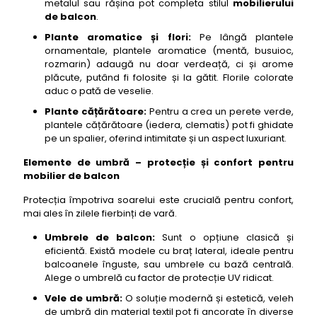
metalul sau rășina pot completa stilul
mobilierului
de balcon
.
Plante aromatice și flori:
Pe lângă plantele
ornamentale, plantele aromatice (mentă, busuioc,
rozmarin) adaugă nu doar verdeață, ci și arome
plăcute, putând fi folosite și la gătit. Florile colorate
aduc o pată de veselie.
Plante cățărătoare:
Pentru a crea un perete verde,
plantele cățărătoare (iedera, clematis) pot fi ghidate
pe un spalier, oferind intimitate și un aspect luxuriant.
Elemente de umbră – protecție și confort pentru
mobilier de balcon
Protecția împotriva soarelui este crucială pentru confort,
mai ales în zilele fierbinți de vară.
Umbrele de balcon:
Sunt o opțiune clasică și
eficientă. Există modele cu braț lateral, ideale pentru
balcoanele înguste, sau umbrele cu bază centrală.
Alege o umbrelă cu factor de protecție UV ridicat.
Vele de umbră:
O soluție modernă și estetică, veleh
de umbră din material textil pot fi ancorate în diverse