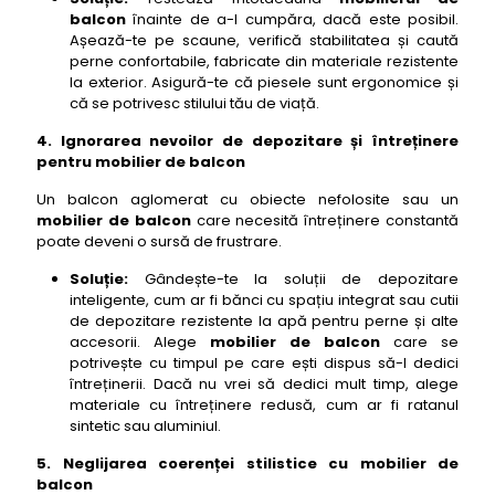
balcon
înainte de a-l cumpăra, dacă este posibil.
Așează-te pe scaune, verifică stabilitatea și caută
perne confortabile, fabricate din materiale rezistente
la exterior. Asigură-te că piesele sunt ergonomice și
că se potrivesc stilului tău de viață.
4. Ignorarea nevoilor de depozitare și întreținere
pentru mobilier de balcon
Un balcon aglomerat cu obiecte nefolosite sau un
mobilier de balcon
care necesită întreținere constantă
poate deveni o sursă de frustrare.
Soluție:
Gândește-te la soluții de depozitare
inteligente, cum ar fi bănci cu spațiu integrat sau cutii
de depozitare rezistente la apă pentru perne și alte
accesorii. Alege
mobilier de balcon
care se
potrivește cu timpul pe care ești dispus să-l dedici
întreținerii. Dacă nu vrei să dedici mult timp, alege
materiale cu întreținere redusă, cum ar fi ratanul
sintetic sau aluminiul.
5. Neglijarea coerenței stilistice cu mobilier de
balcon