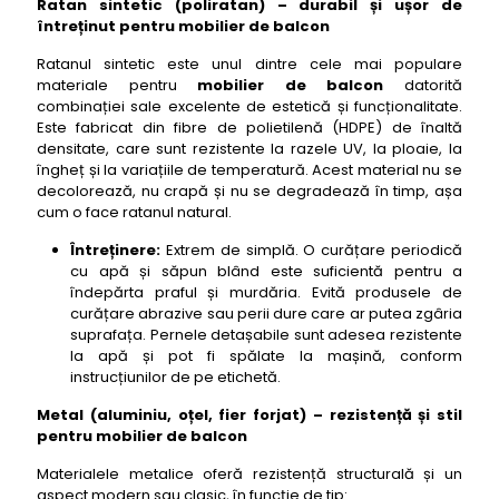
Ratan sintetic (poliratan) – durabil și ușor de
întreținut pentru mobilier de balcon
Ratanul sintetic este unul dintre cele mai populare
materiale pentru
mobilier de balcon
datorită
combinației sale excelente de estetică și funcționalitate.
Este fabricat din fibre de polietilenă (HDPE) de înaltă
densitate, care sunt rezistente la razele UV, la ploaie, la
îngheț și la variațiile de temperatură. Acest material nu se
decolorează, nu crapă și nu se degradează în timp, așa
cum o face ratanul natural.
Întreținere:
Extrem de simplă. O curățare periodică
cu apă și săpun blând este suficientă pentru a
îndepărta praful și murdăria. Evită produsele de
curățare abrazive sau perii dure care ar putea zgâria
suprafața. Pernele detașabile sunt adesea rezistente
la apă și pot fi spălate la mașină, conform
instrucțiunilor de pe etichetă.
Metal (aluminiu, oțel, fier forjat) – rezistență și stil
pentru mobilier de balcon
Materialele metalice oferă rezistență structurală și un
aspect modern sau clasic, în funcție de tip: