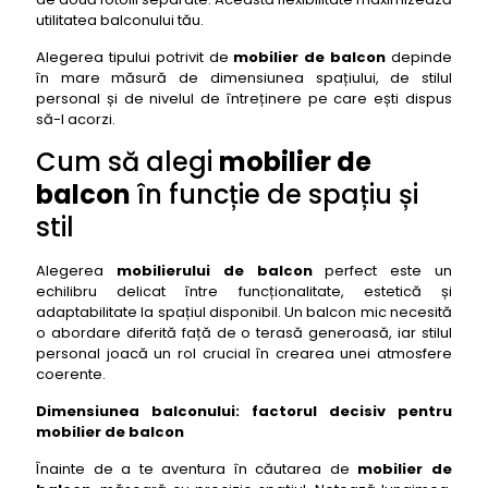
utilitatea balconului tău.
Alegerea tipului potrivit de
mobilier de balcon
depinde
în mare măsură de dimensiunea spațiului, de stilul
personal și de nivelul de întreținere pe care ești dispus
să-l acorzi.
Cum să alegi
mobilier de
balcon
în funcție de spațiu și
stil
Alegerea
mobilierului de balcon
perfect este un
echilibru delicat între funcționalitate, estetică și
adaptabilitate la spațiul disponibil. Un balcon mic necesită
o abordare diferită față de o terasă generoasă, iar stilul
personal joacă un rol crucial în crearea unei atmosfere
coerente.
Dimensiunea balconului: factorul decisiv pentru
mobilier de balcon
Înainte de a te aventura în căutarea de
mobilier de