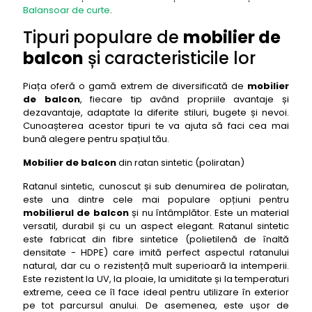
Balansoar de curte
.
Tipuri populare de
mobilier de
balcon
și caracteristicile lor
Piața oferă o gamă extrem de diversificată de
mobilier
de balcon
, fiecare tip având propriile avantaje și
dezavantaje, adaptate la diferite stiluri, bugete și nevoi.
Cunoașterea acestor tipuri te va ajuta să faci cea mai
bună alegere pentru spațiul tău.
Mobilier de balcon
din ratan sintetic (poliratan)
Ratanul sintetic, cunoscut și sub denumirea de poliratan,
este una dintre cele mai populare opțiuni pentru
mobilierul de balcon
și nu întâmplător. Este un material
versatil, durabil și cu un aspect elegant. Ratanul sintetic
este fabricat din fibre sintetice (polietilenă de înaltă
densitate - HDPE) care imită perfect aspectul ratanului
natural, dar cu o rezistență mult superioară la intemperii.
Este rezistent la UV, la ploaie, la umiditate și la temperaturi
extreme, ceea ce îl face ideal pentru utilizare în exterior
pe tot parcursul anului. De asemenea, este ușor de