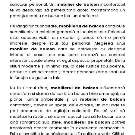
44- mobilier de balcon Fatboy Outdoor
sanctuar personal. Un
mobilier de balcon
inconfortabil
te va descuraja să petreci timp acolo, transformând un
45- mobilier de balcon Ferm Living
potențial spațiu de bucurie într-unul nefolosit.
46- mobilier de balcon Bloomingville
Pe lângă funcționalitate,
mobilierul de balcon
contribuie
47- mobilier de balcon HKliving
semnificativ la estetica generală a locuinței tale. Balconul
48- mobilier de balcon Broste Copenhagen
este adesea vizibil din exterior și poate oferi o primă
impresie despre stilul tău personal. Alegerea unui
49- mobilier de balcon Madam Stoltz
mobilier de balcon
care se potrivește cu designul
interior al casei tale sau care creează un contrast
50- mobilier de balcon House Doctor
interesant poate eleva întregul aspect al proprietății. De la
stiluri moderne și minimaliste, la cele rustice sau boeme,
opțiunile sunt nelimitate și permit personalizarea spațiului
în funcție de gusturile tale.
Nu în ultimul rând,
mobilierul de balcon
influențează
atmosfera și starea de spirit. Un balcon bine amenajat, cu
plante, lumini ambientale și un
mobilier de balcon
confortabil, devine un spațiu de evadare, un loc unde te
poți deconecta de agitația cotidiană. Fie că vrei să
meditezi la răsărit, să admiri apusul sau să te bucuri de o
cină romantică sub stele,
mobilierul de balcon
potrivit
transformă aceste momente în experiențe memorabile.
Este o investiție în bunăstarea ta și în calitatea vieții. Cititi si: