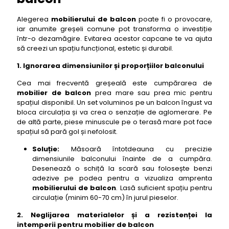
Alegerea
mobilierului de balcon
poate fi o provocare,
iar anumite greșeli comune pot transforma o investiție
într-o dezamăgire. Evitarea acestor capcane te va ajuta
să creezi un spațiu funcțional, estetic și durabil.
1. Ignorarea dimensiunilor și proporțiilor balconului
Cea mai frecventă greșeală este cumpărarea de
mobilier de balcon
prea mare sau prea mic pentru
spațiul disponibil. Un set voluminos pe un balcon îngust va
bloca circulația și va crea o senzație de aglomerare. Pe
de altă parte, piese minuscule pe o terasă mare pot face
spațiul să pară gol și nefolosit.
Soluție:
Măsoară întotdeauna cu precizie
dimensiunile balconului înainte de a cumpăra.
Desenează o schiță la scară sau folosește benzi
adezive pe podea pentru a vizualiza amprenta
mobilierului de balcon
. Lasă suficient spațiu pentru
circulație (minim 60-70 cm) în jurul pieselor.
2. Neglijarea materialelor și a rezistenței la
intemperii pentru mobilier de balcon