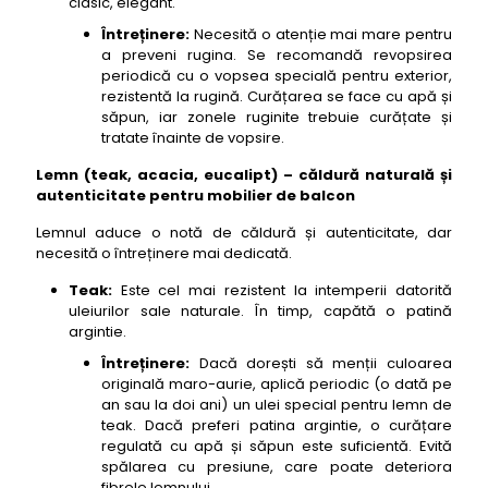
clasic, elegant.
Întreținere:
Necesită o atenție mai mare pentru
a preveni rugina. Se recomandă revopsirea
periodică cu o vopsea specială pentru exterior,
rezistentă la rugină. Curățarea se face cu apă și
săpun, iar zonele ruginite trebuie curățate și
tratate înainte de vopsire.
Lemn (teak, acacia, eucalipt) – căldură naturală și
autenticitate pentru mobilier de balcon
Lemnul aduce o notă de căldură și autenticitate, dar
necesită o întreținere mai dedicată.
Teak:
Este cel mai rezistent la intemperii datorită
uleiurilor sale naturale. În timp, capătă o patină
argintie.
Întreținere:
Dacă dorești să menții culoarea
originală maro-aurie, aplică periodic (o dată pe
an sau la doi ani) un ulei special pentru lemn de
teak. Dacă preferi patina argintie, o curățare
regulată cu apă și săpun este suficientă. Evită
spălarea cu presiune, care poate deteriora
fibrele lemnului.