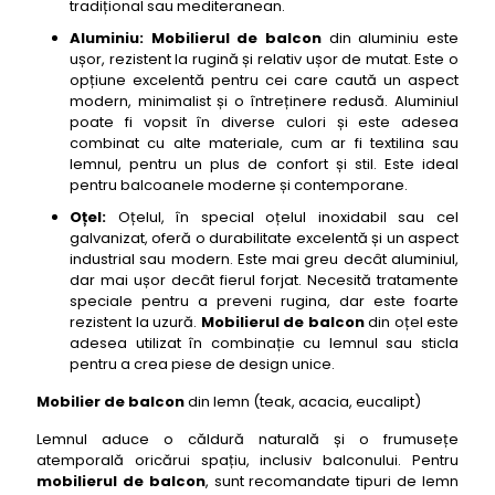
tradițional sau mediteranean.
Aluminiu:
Mobilierul de balcon
din aluminiu este
ușor, rezistent la rugină și relativ ușor de mutat. Este o
opțiune excelentă pentru cei care caută un aspect
modern, minimalist și o întreținere redusă. Aluminiul
poate fi vopsit în diverse culori și este adesea
combinat cu alte materiale, cum ar fi textilina sau
lemnul, pentru un plus de confort și stil. Este ideal
pentru balcoanele moderne și contemporane.
Oțel:
Oțelul, în special oțelul inoxidabil sau cel
galvanizat, oferă o durabilitate excelentă și un aspect
industrial sau modern. Este mai greu decât aluminiul,
dar mai ușor decât fierul forjat. Necesită tratamente
speciale pentru a preveni rugina, dar este foarte
rezistent la uzură.
Mobilierul de balcon
din oțel este
adesea utilizat în combinație cu lemnul sau sticla
pentru a crea piese de design unice.
Mobilier de balcon
din lemn (teak, acacia, eucalipt)
Lemnul aduce o căldură naturală și o frumusețe
atemporală oricărui spațiu, inclusiv balconului. Pentru
mobilierul de balcon
, sunt recomandate tipuri de lemn