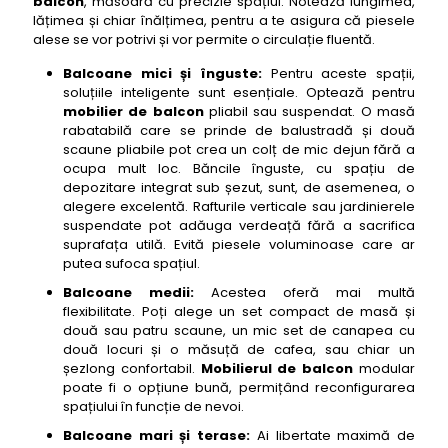
balcon
, măsoară cu precizie spațiul. Notează lungimea,
lățimea și chiar înălțimea, pentru a te asigura că piesele
alese se vor potrivi și vor permite o circulație fluentă.
Balcoane mici și înguste:
Pentru aceste spații,
soluțiile inteligente sunt esențiale. Optează pentru
mobilier de balcon
pliabil sau suspendat. O masă
rabatabilă care se prinde de balustradă și două
scaune pliabile pot crea un colț de mic dejun fără a
ocupa mult loc. Băncile înguste, cu spațiu de
depozitare integrat sub șezut, sunt, de asemenea, o
alegere excelentă. Rafturile verticale sau jardinierele
suspendate pot adăuga verdeață fără a sacrifica
suprafața utilă. Evită piesele voluminoase care ar
putea sufoca spațiul.
Balcoane medii:
Acestea oferă mai multă
flexibilitate. Poți alege un set compact de masă și
două sau patru scaune, un mic set de canapea cu
două locuri și o măsuță de cafea, sau chiar un
șezlong confortabil.
Mobilierul de balcon
modular
poate fi o opțiune bună, permițând reconfigurarea
spațiului în funcție de nevoi.
Balcoane mari și terase:
Ai libertate maximă de