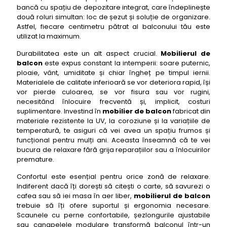
bancă cu spațiu de depozitare integrat, care îndeplinește
29- mobilier de balcon Vondom
două roluri simultan: loc de șezut și soluție de organizare.
30- mobilier de balcon Fatboy
Astfel, fiecare centimetru pătrat al balconului tău este
utilizat la maximum.
31- mobilier de balcon Roda
Durabilitatea este un alt aspect crucial.
Mobilierul de
32- mobilier de balcon Talenti
balcon
este expus constant la intemperii: soare puternic,
33- mobilier de balcon Barlow Tyrie
ploaie, vânt, umiditate și chiar îngheț pe timpul iernii.
Materialele de calitate inferioară se vor deteriora rapid, își
34- mobilier de balcon Mamagreen
vor pierde culoarea, se vor fisura sau vor rugini,
35- mobilier de balcon Glatz
necesitând înlocuire frecventă și, implicit, costuri
suplimentare. Investind în
mobilier de balcon
fabricat din
36- mobilier de balcon Vincent Sheppard
materiale rezistente la UV, la coroziune și la variațiile de
37- mobilier de balcon Fat Frankies
temperatură, te asiguri că vei avea un spațiu frumos și
funcțional pentru mulți ani. Aceasta înseamnă că te vei
38- mobilier de balcon Point
bucura de relaxare fără grija reparațiilor sau a înlocuirilor
39- mobilier de balcon EgoParis
premature.
40- mobilier de balcon Sifas
Confortul este esențial pentru orice zonă de relaxare.
Indiferent dacă îți dorești să citești o carte, să savurezi o
41- mobilier de balcon Tribù
cafea sau să iei masa în aer liber,
mobilierul de balcon
42- mobilier de balcon Kartell
trebuie să îți ofere suportul și ergonomia necesare.
Scaunele cu perne confortabile, șezlongurile ajustabile
43- mobilier de balcon Ethnicraft
sau canapelele modulare transformă balconul într-un