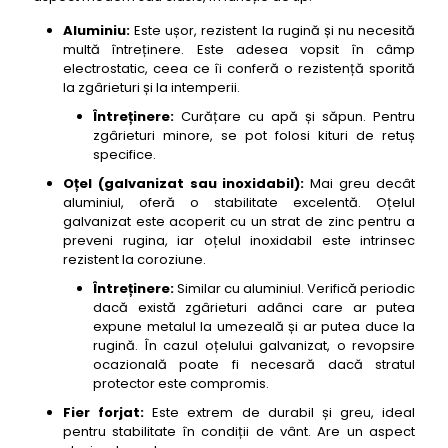
Aluminiu:
Este ușor, rezistent la rugină și nu necesită
multă întreținere. Este adesea vopsit în câmp
electrostatic, ceea ce îi conferă o rezistență sporită
la zgârieturi și la intemperii.
Întreținere:
Curățare cu apă și săpun. Pentru
zgârieturi minore, se pot folosi kituri de retuș
specifice.
Oțel (galvanizat sau inoxidabil):
Mai greu decât
aluminiul, oferă o stabilitate excelentă. Oțelul
galvanizat este acoperit cu un strat de zinc pentru a
preveni rugina, iar oțelul inoxidabil este intrinsec
rezistent la coroziune.
Întreținere:
Similar cu aluminiul. Verifică periodic
dacă există zgârieturi adânci care ar putea
expune metalul la umezeală și ar putea duce la
rugină. În cazul oțelului galvanizat, o revopsire
ocazională poate fi necesară dacă stratul
protector este compromis.
Fier forjat:
Este extrem de durabil și greu, ideal
pentru stabilitate în condiții de vânt. Are un aspect