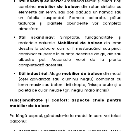
Stil boem și eclectic:
Amestecă texturi și culori. Poți
combina
mobilier de balcon
din ratan sintetic cu
elemente din lemn, sau poți adăuga un hamac sau
un fotoliu suspendat. Pernele colorate, pături
texturate și plantele abundente vor completa
atmosfera.
Stil scandinav:
Simplitate, funcționalitate și
materiale naturale.
Mobilierul de balcon
din lemn
deschis la culoare, cum ar fi mesteacănul sau pinul,
combinat cu perne în nuanțe deschise de gri, alb sau
albastru pal. Accentele verzi de la plante
completează acest stil.
Stil industrial:
Alege
mobilier de balcon
din metal
(oțel galvanizat sau aluminiu negru) combinat cu
lemn masiv sau beton. Linii drepte, finisaje brute și o
paletă de culori neutre (gri, negru, maro închis).
Funcționalitate și confort: aspecte cheie pentru
mobilier de balcon
Pe lângă aspect, gândește-te la modul în care vei folosi
balconul: