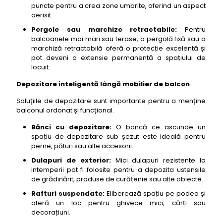
puncte pentru a crea zone umbrite, oferind un aspect
aerisit.
Pergole sau marchize retractabile:
Pentru
balcoanele mai mari sau terase, o pergolă fixă sau o
marchiză retractabilă oferă o protecție excelentă și
pot deveni o extensie permanentă a spațiului de
locuit.
Depozitare inteligentă lângă mobilier de balcon
Soluțiile de depozitare sunt importante pentru a menține
balconul ordonat și funcțional.
Bănci cu depozitare:
O bancă ce ascunde un
spațiu de depozitare sub șezut este ideală pentru
perne, pături sau alte accesorii.
Dulapuri de exterior:
Mici dulapuri rezistente la
intemperii pot fi folosite pentru a depozita ustensile
de grădinărit, produse de curățenie sau alte obiecte.
Rafturi suspendate:
Eliberează spațiu pe podea și
oferă un loc pentru ghivece mici, cărți sau
decorațiuni.