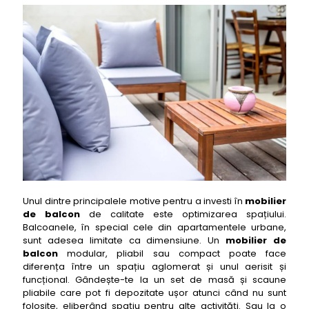
13- mobilier de balcon Gardelina
14- mobilier de balcon Green Concept
15- mobilier de balcon Homs
16- mobilier de balcon Mobila Laguna
17- mobilier de balcon Patio (Kaufland)
18- mobilier de balcon Garden Point
19- mobilier de balcon Heinner Home
20- mobilier de balcon Dedon
21- mobilier de balcon Kettal
22- mobilier de balcon Fermob
Unul dintre principalele motive pentru a investi în
mobilier
23- mobilier de balcon Cane-line
de balcon
de calitate este optimizarea spațiului.
24- mobilier de balcon Houe
Balcoanele, în special cele din apartamentele urbane,
sunt adesea limitate ca dimensiune. Un
mobilier de
25- mobilier de balcon Ethimo
balcon
modular, pliabil sau compact poate face
26- mobilier de balcon Gloster
diferența între un spațiu aglomerat și unul aerisit și
funcțional. Gândește-te la un set de masă și scaune
27- mobilier de balcon Extremis
pliabile care pot fi depozitate ușor atunci când nu sunt
28- mobilier de balcon Royal Botania
folosite, eliberând spațiu pentru alte activități. Sau la o