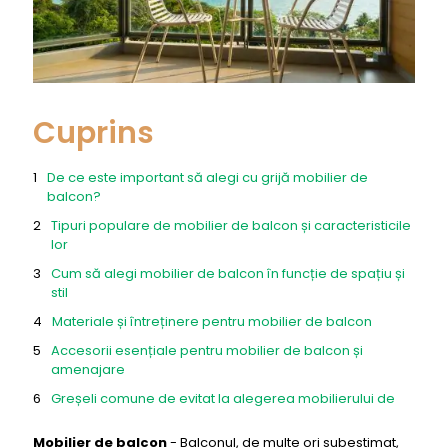
Cuprins
De ce este important să alegi cu grijă mobilier de
balcon?
Tipuri populare de mobilier de balcon și caracteristicile
lor
Cum să alegi mobilier de balcon în funcție de spațiu și
stil
Materiale și întreținere pentru mobilier de balcon
Accesorii esențiale pentru mobilier de balcon și
amenajare
Greșeli comune de evitat la alegerea mobilierului de
balcon
Mobilier de balcon
-
Balconul, de multe ori subestimat,
Idei creative de amenajare a balconului cu mobilier de