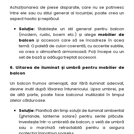
Achiziționarea de piese disparate, care nu se potrivesc
între ele sau cu stilul general al locuinței, poate crea un
aspect haotic și neplăcut.
Soluție:
Stabilește un stil general pentru balcon
(modern, rustic, boem etc.) și alege
mobilier de
balcon
și accesorii care să se încadreze în acea
temă. O paletă de culori coerentă, cu accente subtile,
va crea o atmosferă armonioasă. Poți începe cu un
set de bază și adăuga treptat accesorii.
6. Uitarea de iluminat și umbră pentru mobilier de
balcon
Un balcon frumos amenajat, dar fără iluminat adecvat,
devine inutil după lăsarea întunericului. Lipsa umbrei, pe
de altă parte, poate face balconul inutilizabil în timpul
zilelor călduroase.
Soluție:
Planifică din timp soluții de iluminat ambiental
(ghirlande, lanterne solare) pentru serile plăcute.
Investește într-o umbrelă de balcon, o velă de umbră
sau o marchiză retractabilă pentru a asigura
protecția împotriva soarelui.