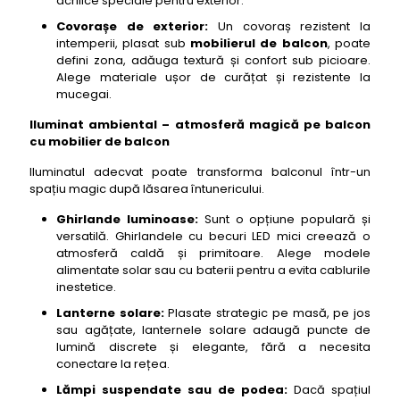
acrilice speciale pentru exterior.
Covorașe de exterior:
Un covoraș rezistent la
intemperii, plasat sub
mobilierul de balcon
, poate
defini zona, adăuga textură și confort sub picioare.
Alege materiale ușor de curățat și rezistente la
mucegai.
Iluminat ambiental – atmosferă magică pe balcon
cu mobilier de balcon
Iluminatul adecvat poate transforma balconul într-un
spațiu magic după lăsarea întunericului.
Ghirlande luminoase:
Sunt o opțiune populară și
versatilă. Ghirlandele cu becuri LED mici creează o
atmosferă caldă și primitoare. Alege modele
alimentate solar sau cu baterii pentru a evita cablurile
inestetice.
Lanterne solare:
Plasate strategic pe masă, pe jos
sau agățate, lanternele solare adaugă puncte de
lumină discrete și elegante, fără a necesita
conectare la rețea.
Lămpi suspendate sau de podea:
Dacă spațiul