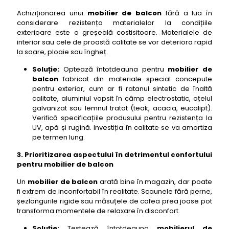
Achiziționarea unui
mobilier de balcon
fără a lua în
considerare rezistența materialelor la condițiile
exterioare este o greșeală costisitoare. Materialele de
interior sau cele de proastă calitate se vor deteriora rapid
la soare, ploaie sau îngheț.
Soluție:
Optează întotdeauna pentru
mobilier de
balcon
fabricat din materiale special concepute
pentru exterior, cum ar fi ratanul sintetic de înaltă
calitate, aluminiul vopsit în câmp electrostatic, oțelul
galvanizat sau lemnul tratat (teak, acacia, eucalipt).
Verifică specificațiile produsului pentru rezistența la
UV, apă și rugină. Investiția în calitate se va amortiza
pe termen lung.
3. Prioritizarea aspectului în detrimentul confortului
pentru mobilier de balcon
Un
mobilier de balcon
arată bine în magazin, dar poate
fi extrem de inconfortabil în realitate. Scaunele fără perne,
șezlongurile rigide sau măsuțele de cafea prea joase pot
transforma momentele de relaxare în disconfort.
Soluție:
Testează întotdeauna
mobilierul de