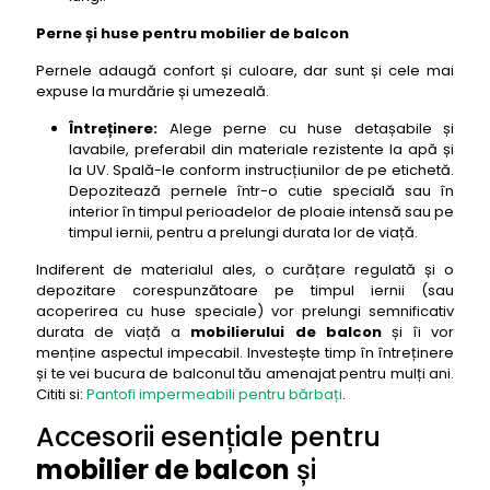
Perne și huse pentru mobilier de balcon
Pernele adaugă confort și culoare, dar sunt și cele mai
expuse la murdărie și umezeală.
Întreținere:
Alege perne cu huse detașabile și
lavabile, preferabil din materiale rezistente la apă și
la UV. Spală-le conform instrucțiunilor de pe etichetă.
Depozitează pernele într-o cutie specială sau în
interior în timpul perioadelor de ploaie intensă sau pe
timpul iernii, pentru a prelungi durata lor de viață.
Indiferent de materialul ales, o curățare regulată și o
depozitare corespunzătoare pe timpul iernii (sau
acoperirea cu huse speciale) vor prelungi semnificativ
durata de viață a
mobilierului de balcon
și îi vor
menține aspectul impecabil. Investește timp în întreținere
și te vei bucura de balconul tău amenajat pentru mulți ani.
Cititi si:
Pantofi impermeabili pentru bărbați
.
Accesorii esențiale pentru
mobilier de balcon
și