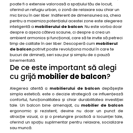
poate fi o extensie valoroasă a spațiului tău de locuit,
balcon
oferind un refugiu urban, o zonă de relaxare sau chiar un
Viitorul mobilierului de balcon și tendințele emergente
mic birou în aer liber. Indiferent de dimensiunea sa, cheia
pentru a maximiza potențialul acestei zone este alegerea
Top 50 cele mai bune mobilier de balcon
inteligentă a
mobilierului de balcon
. Nu este vorba doar
1- mobilier de balcon IKEA
despre a așeza câteva scaune, ci despre a crea un
ambient armonios și funcțional, care să te invite să petreci
2- mobilier de balcon JYSK
timp de calitate în aer liber. Descoperă cum
mobilierul
3- mobilier de balcon Dedeman
de balcon
potrivit poate revoluționa modul în care te
bucuri de dimineți, seri sau pur și simplu de o pauză
4- mobilier de balcon Leroy Merlin
binemeritată.
De ce este important să alegi
5- mobilier de balcon Mobexpert
6- mobilier de balcon Brico Depot
cu grijă
mobilier de balcon
?
7- mobilier de balcon Kring (eMAG)
Alegerea atentă a
mobilierului de balcon
depășește
8- mobilier de balcon SomProduct
simpla estetică; este o decizie strategică ce influențează
confortul, funcționalitatea și chiar durabilitatea investiției
9- mobilier de balcon vidaXL
tale. Un balcon bine amenajat, cu
mobilier de balcon
10- mobilier de balcon Emag
ergonomic și rezistent, devine nu doar un punct de
atracție vizual, ci și o prelungire practică a locuinței tale,
11- mobilier de balcon Budeasa Design
oferind un spațiu suplimentar pentru relaxare, socializare
12- mobilier de balcon Keter
sau muncă.