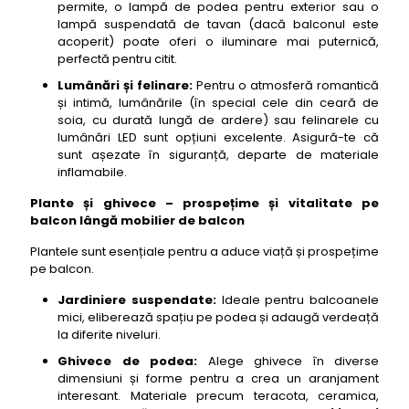
permite, o lampă de podea pentru exterior sau o
lampă suspendată de tavan (dacă balconul este
acoperit) poate oferi o iluminare mai puternică,
perfectă pentru citit.
Lumânări și felinare:
Pentru o atmosferă romantică
și intimă, lumânările (în special cele din ceară de
soia, cu durată lungă de ardere) sau felinarele cu
lumânări LED sunt opțiuni excelente. Asigură-te că
sunt așezate în siguranță, departe de materiale
inflamabile.
Plante și ghivece – prospețime și vitalitate pe
balcon lângă mobilier de balcon
Plantele sunt esențiale pentru a aduce viață și prospețime
pe balcon.
Jardiniere suspendate:
Ideale pentru balcoanele
mici, eliberează spațiu pe podea și adaugă verdeață
la diferite niveluri.
Ghivece de podea:
Alege ghivece în diverse
dimensiuni și forme pentru a crea un aranjament
interesant. Materiale precum teracota, ceramica,