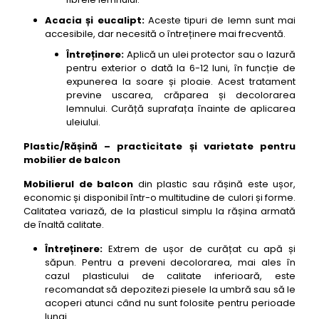
Acacia și eucalipt:
Aceste tipuri de lemn sunt mai
accesibile, dar necesită o întreținere mai frecventă.
Întreținere:
Aplică un ulei protector sau o lazură
pentru exterior o dată la 6-12 luni, în funcție de
expunerea la soare și ploaie. Acest tratament
previne uscarea, crăparea și decolorarea
lemnului. Curăță suprafața înainte de aplicarea
uleiului.
Plastic/Rășină – practicitate și varietate pentru
mobilier de balcon
Mobilierul de balcon
din plastic sau rășină este ușor,
economic și disponibil într-o multitudine de culori și forme.
Calitatea variază, de la plasticul simplu la rășina armată
de înaltă calitate.
Întreținere:
Extrem de ușor de curățat cu apă și
săpun. Pentru a preveni decolorarea, mai ales în
cazul plasticului de calitate inferioară, este
recomandat să depozitezi piesele la umbră sau să le
acoperi atunci când nu sunt folosite pentru perioade
lungi.