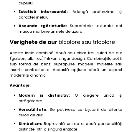
cuplului.
Estetică interesantă:
Adaugă profunzime și
caracter inelului.
Ascunde zgârieturile:
Suprafețele texturate pot
masca mai bine urmele de uzură.
Verighete de aur
bicolore sau tricolore
Aceste inele combină două sau chiar trei culori de aur
(galben, alb, roz) într-un singur design. Combinațiile pot fi
sub formă de benzi suprapuse, modele împletite sau
inserții contrastante. Această opțiune oferă un aspect
modern și dinamic.
Avantaje:
Modern și distinctiv:
O alegere unică și
atrăgătoare.
Versatilitate:
Se potrivesc cu bijuterii de diferite
culori de aur.
Simbolism:
Reprezintă unirea a două personalități
distincte într-o singură entitate.