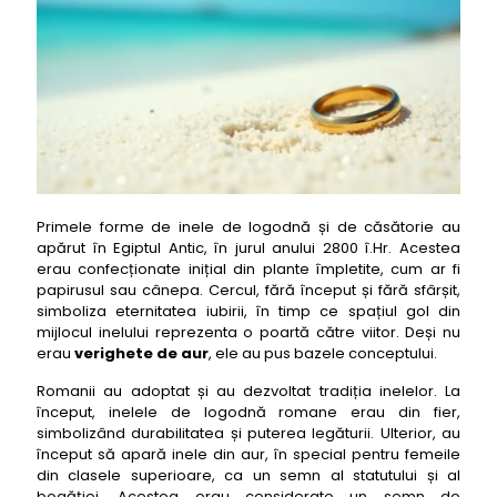
Simbolismul profund al verighete de aur în cultura
română
Top 50 cele mai bune verighete de aur
1- verighete de aur: Verigheta clasică eternal shine
2- verighete de aur: Verigheta modernă sleek
fusion
3- verighete de aur: Verigheta cu diamant solitaire
bliss
4- verighete de aur: Verigheta personalizată love
Primele forme de inele de logodnă și de căsătorie au
script
apărut în Egiptul Antic, în jurul anului 2800 î.Hr. Acestea
erau confecționate inițial din plante împletite, cum ar fi
5- verighete de aur: Verigheta cu textură brush
papirusul sau cânepa. Cercul, fără început și fără sfârșit,
strokes
simboliza eternitatea iubirii, în timp ce spațiul gol din
mijlocul inelului reprezenta o poartă către viitor. Deși nu
6- verighete de aur: Verigheta cu model celtic
erau
verighete de aur
eternity knot
, ele au pus bazele conceptului.
7- verighete de aur: Verigheta cu șanț decorativ
Romanii au adoptat și au dezvoltat tradiția inelelor. La
sleek groove
început, inelele de logodnă romane erau din fier,
simbolizând durabilitatea și puterea legăturii. Ulterior, au
8- verighete de aur: Verigheta tricoloră harmony
început să apară inele din aur, în special pentru femeile
blend
din clasele superioare, ca un semn al statutului și al
9- verighete de aur: Verigheta cu finisaj mat satin
bogăției. Acestea erau considerate un semn de