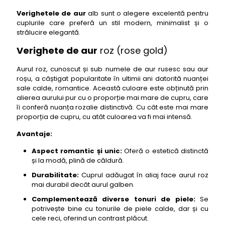
Verighetele de aur
alb sunt o alegere excelentă pentru
cuplurile care preferă un stil modern, minimalist și o
strălucire elegantă.
Verighete de aur
roz (rose gold)
Aurul roz, cunoscut și sub numele de aur rusesc sau aur
roșu, a câștigat popularitate în ultimii ani datorită nuanței
sale calde, romantice. Această culoare este obținută prin
alierea aurului pur cu o proporție mai mare de cupru, care
îi conferă nuanța rozalie distinctivă. Cu cât este mai mare
proporția de cupru, cu atât culoarea va fi mai intensă.
Avantaje:
Aspect romantic și unic:
Oferă o estetică distinctă
și la modă, plină de căldură.
Durabilitate:
Cuprul adăugat în aliaj face aurul roz
mai durabil decât aurul galben.
Complementează diverse tonuri de piele:
Se
potrivește bine cu tonurile de piele calde, dar și cu
cele reci, oferind un contrast plăcut.