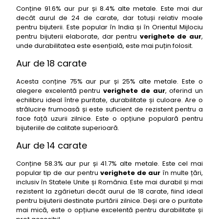
Conține 91.6% aur pur și 8.4% alte metale. Este mai dur
decât aurul de 24 de carate, dar totuși relativ moale
pentru bijuterii. Este popular în India și în Orientul Mijlociu
pentru bijuterii elaborate, dar pentru
verighete de aur
,
unde durabilitatea este esențială, este mai puțin folosit.
Aur de 18 carate
Acesta conține 75% aur pur și 25% alte metale. Este o
alegere excelentă pentru
verighete de aur
, oferind un
echilibru ideal între puritate, durabilitate și culoare. Are o
strălucire frumoasă și este suficient de rezistent pentru a
face față uzurii zilnice. Este o opțiune populară pentru
bijuteriile de calitate superioară.
Aur de 14 carate
Conține 58.3% aur pur și 41.7% alte metale. Este cel mai
popular tip de aur pentru
verighete de aur
în multe țări,
inclusiv în Statele Unite și România. Este mai durabil și mai
rezistent la zgârieturi decât aurul de 18 carate, fiind ideal
pentru bijuterii destinate purtării zilnice. Deși are o puritate
mai mică, este o opțiune excelentă pentru durabilitate și