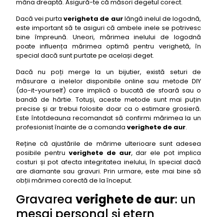
mâna dreaptă. Asigură-te că măsori degetul corect.
Dacă vei purta
verigheta de aur
lângă inelul de logodnă,
este important să te asiguri că ambele inele se potrivesc
bine împreună. Uneori, mărimea inelului de logodnă
poate influența mărimea optimă pentru verighetă, în
special dacă sunt purtate pe același deget.
Dacă nu poți merge la un bijutier, există seturi de
măsurare a inelelor disponibile online sau metode DIY
(do-it-yourself) care implică o bucată de sfoară sau o
bandă de hârtie. Totuși, aceste metode sunt mai puțin
precise și ar trebui folosite doar ca o estimare grosieră.
Este întotdeauna recomandat să confirmi mărimea la un
profesionist înainte de a comanda
verighete de aur
.
Reține că ajustările de mărime ulterioare sunt adesea
posibile pentru
verighete de aur
, dar ele pot implica
costuri și pot afecta integritatea inelului, în special dacă
are diamante sau gravuri. Prin urmare, este mai bine să
obții mărimea corectă de la început.
Gravarea
verighete de aur
: un
mesaj personal și etern