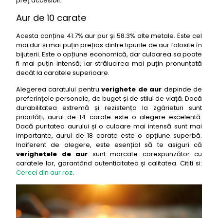
preț accesibil.
Aur de 10 carate
Acesta conține 41.7% aur pur și 58.3% alte metale. Este cel
mai dur și mai puțin prețios dintre tipurile de aur folosite în
bijuterii. Este o opțiune economică, dar culoarea sa poate
fi mai puțin intensă, iar strălucirea mai puțin pronunțată
decât la caratele superioare.
Alegerea caratului pentru
verighete de aur
depinde de
preferințele personale, de buget și de stilul de viață. Dacă
durabilitatea extremă și rezistența la zgârieturi sunt
priorități, aurul de 14 carate este o alegere excelentă.
Dacă puritatea aurului și o culoare mai intensă sunt mai
importante, aurul de 18 carate este o opțiune superbă.
Indiferent de alegere, este esențial să te asiguri că
verighetele de aur
sunt marcate corespunzător cu
caratele lor, garantând autenticitatea și calitatea. Cititi si:
Cercei din aur roz
.