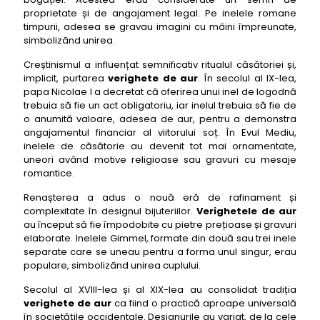
finish
proprietate și de angajament legal. Pe inelele romane
timpurii, adesea se gravau imagini cu mâini împreunate,
10- verighete de aur: Verigheta cu profil concav
simbolizând unirea.
modern curve
Creștinismul a influențat semnificativ ritualul căsătoriei și,
11- verighete de aur: Verigheta gravată cu
implicit, purtarea
verighete de aur
. În secolul al IX-lea,
amprentă digitală unique touch
papa Nicolae I a decretat că oferirea unui inel de logodnă
12- verighete de aur: Verigheta cu bordură
trebuia să fie un act obligatoriu, iar inelul trebuia să fie de
milgrain vintage elegance
o anumită valoare, adesea de aur, pentru a demonstra
angajamentul financiar al viitorului soț. În Evul Mediu,
13- verighete de aur: Verigheta cu bandă rotativă
inelele de căsătorie au devenit tot mai ornamentate,
dynamic motion
uneori având motive religioase sau gravuri cu mesaje
14- verighete de aur: Verigheta cu finisaj ciocănit
romantice.
artisan crafted
Renașterea a adus o nouă eră de rafinament și
15- verighete de aur: Verigheta cu rând de
complexitate în designul bijuteriilor.
Verighetele de aur
diamante eternity band
au început să fie împodobite cu pietre prețioase și gravuri
16- verighete de aur: Verigheta cu design undulat
elaborate. Inelele Gimmel, formate din două sau trei inele
ocean wave
separate care se uneau pentru a forma unul singur, erau
populare, simbolizând unirea cuplului.
17- verighete de aur: Verigheta cu model
geometric modern art
Secolul al XVIII-lea și al XIX-lea au consolidat tradiția
verighete de aur
ca fiind o practică aproape universală
18- verighete de aur: Verigheta cu finisaj periat
în societățile occidentale. Designurile au variat, de la cele
brushed matte