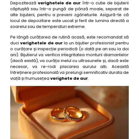
Depozitează
verighetele de aur
într-o cutie de bijuterii
căptușită sau într-o pungă de pânză moale, separat de
alte bijuterii, pentru a preveni zgârieturile. Asigură-te că
locul de depozitare este uscat și ferit de lumina directă a
soarelui sau de temperaturi extreme.
Pe lângă curățarea de rutină acasă, este recomandat să
duci
verighetele de aur
la un bijutier profesionist pentru
o curățare și inspecție periodică (o dată pe an sau la doi
ani). Bijutierul va verifica integritatea monturii diamantelor
(dacă există), va curăța inelul cu ultrasunete și, dacă este
necesar, va re-rodi placarea aurului alb. Această
întreținere profesională va prelungi semnificativ durata de
viață și frumusețea
verighete de aur
.