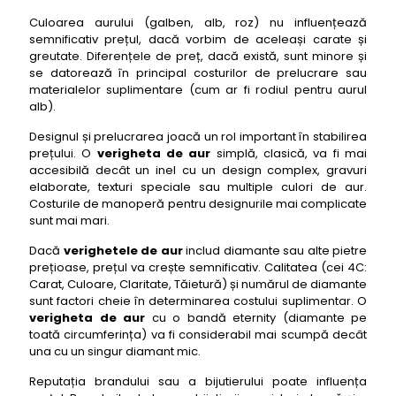
Culoarea aurului (galben, alb, roz) nu influențează
semnificativ prețul, dacă vorbim de aceleași carate și
greutate. Diferențele de preț, dacă există, sunt minore și
se datorează în principal costurilor de prelucrare sau
materialelor suplimentare (cum ar fi rodiul pentru aurul
alb).
Designul și prelucrarea joacă un rol important în stabilirea
prețului. O
verigheta de aur
simplă, clasică, va fi mai
accesibilă decât un inel cu un design complex, gravuri
elaborate, texturi speciale sau multiple culori de aur.
Costurile de manoperă pentru designurile mai complicate
sunt mai mari.
Dacă
verighetele de aur
includ diamante sau alte pietre
prețioase, prețul va crește semnificativ. Calitatea (cei 4C:
Carat, Culoare, Claritate, Tăietură) și numărul de diamante
sunt factori cheie în determinarea costului suplimentar. O
verigheta de aur
cu o bandă eternity (diamante pe
toată circumferința) va fi considerabil mai scumpă decât
una cu un singur diamant mic.
Reputația brandului sau a bijutierului poate influența