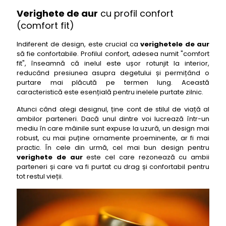
Verighete de aur
cu profil confort
(comfort fit)
Indiferent de design, este crucial ca
verighetele de aur
să fie confortabile. Profilul confort, adesea numit "comfort
fit", înseamnă că inelul este ușor rotunjit la interior,
reducând presiunea asupra degetului și permițând o
purtare mai plăcută pe termen lung. Această
caracteristică este esențială pentru inelele purtate zilnic.
Atunci când alegi designul, ține cont de stilul de viață al
ambilor parteneri. Dacă unul dintre voi lucrează într-un
mediu în care mâinile sunt expuse la uzură, un design mai
robust, cu mai puține ornamente proeminente, ar fi mai
practic. În cele din urmă, cel mai bun design pentru
verighete de aur
este cel care rezonează cu ambii
parteneri și care va fi purtat cu drag și confortabil pentru
tot restul vieții.