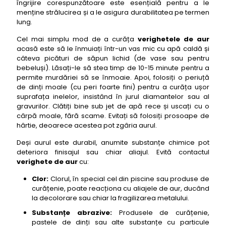
îngrijire corespunzătoare este esențială pentru a le
menține strălucirea și a le asigura durabilitatea pe termen
lung.
Cel mai simplu mod de a curăța
verighetele de aur
acasă este să le înmuiați într-un vas mic cu apă caldă și
câteva picături de săpun lichid (de vase sau pentru
bebeluși). Lăsați-le să stea timp de 10-15 minute pentru a
permite murdăriei să se înmoaie. Apoi, folosiți o periuță
de dinți moale (cu peri foarte fini) pentru a curăța ușor
suprafața inelelor, insistând în jurul diamantelor sau al
gravurilor. Clătiți bine sub jet de apă rece și uscați cu o
cârpă moale, fără scame. Evitați să folosiți prosoape de
hârtie, deoarece acestea pot zgâria aurul.
Deși aurul este durabil, anumite substanțe chimice pot
deteriora finisajul sau chiar aliajul. Evită contactul
verighete de aur
cu:
Clor:
Clorul, în special cel din piscine sau produse de
curățenie, poate reacționa cu aliajele de aur, ducând
la decolorare sau chiar la fragilizarea metalului.
Substanțe abrazive:
Produsele de curățenie,
pastele de dinți sau alte substanțe cu particule