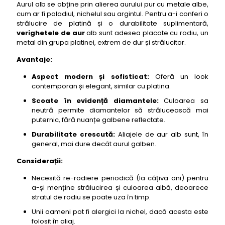
Aurul alb se obține prin alierea aurului pur cu metale albe,
cum ar fi paladiul, nichelul sau argintul. Pentru a-i conferi o
strălucire de platină și o durabilitate suplimentară,
verighetele de aur
alb sunt adesea placate cu rodiu, un
metal din grupa platinei, extrem de dur și strălucitor.
Avantaje:
Aspect modern și sofisticat:
Oferă un look
contemporan și elegant, similar cu platina.
Scoate în evidență diamantele:
Culoarea sa
neutră permite diamantelor să strălucească mai
puternic, fără nuanțe galbene reflectate.
Durabilitate crescută:
Aliajele de aur alb sunt, în
general, mai dure decât aurul galben.
Considerații:
Necesită re-rodiere periodică (la câțiva ani) pentru
a-și menține strălucirea și culoarea albă, deoarece
stratul de rodiu se poate uza în timp.
Unii oameni pot fi alergici la nichel, dacă acesta este
folosit în aliaj.