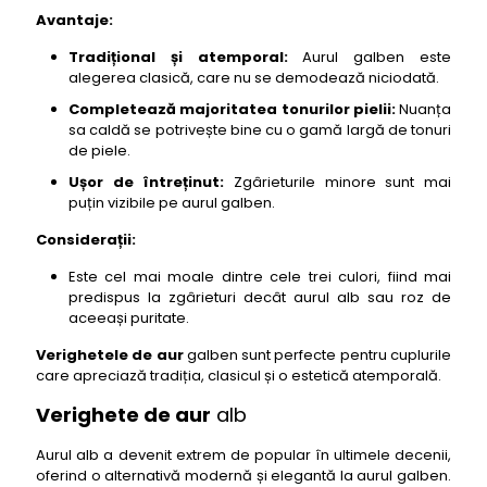
Avantaje:
Tradițional și atemporal:
Aurul galben este
alegerea clasică, care nu se demodează niciodată.
Completează majoritatea tonurilor pielii:
Nuanța
sa caldă se potrivește bine cu o gamă largă de tonuri
de piele.
Ușor de întreținut:
Zgârieturile minore sunt mai
puțin vizibile pe aurul galben.
Considerații:
Este cel mai moale dintre cele trei culori, fiind mai
predispus la zgârieturi decât aurul alb sau roz de
aceeași puritate.
Verighetele de aur
galben sunt perfecte pentru cuplurile
care apreciază tradiția, clasicul și o estetică atemporală.
Verighete de aur
alb
Aurul alb a devenit extrem de popular în ultimele decenii,
oferind o alternativă modernă și elegantă la aurul galben.