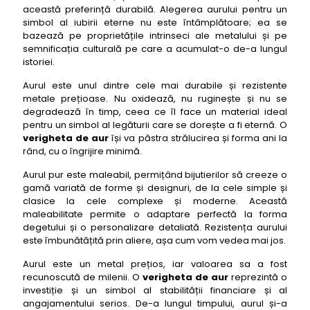
28- verighete de aur: Verigheta cu șir de perle
această preferință durabilă. Alegerea aurului pentru un
delicate pearls
simbol al iubirii eterne nu este întâmplătoare; ea se
bazează pe proprietățile intrinseci ale metalului și pe
29- verighete de aur: Verigheta cu tăieturi
semnificația culturală pe care a acumulat-o de-a lungul
diagonale modern stripes
istoriei.
30- verighete de aur: Verigheta cu cristale
Aurul este unul dintre cele mai durabile și rezistente
swarovski sparkling dreams
metale prețioase. Nu oxidează, nu ruginește și nu se
31- verighete de aur: Verigheta cu design împletit
degradează în timp, ceea ce îl face un material ideal
woven destiny
pentru un simbol al legăturii care se dorește a fi eternă. O
verigheta de aur
își va păstra strălucirea și forma ani la
32- verighete de aur: Verigheta cu finisaj sablat
rând, cu o îngrijire minimă.
fine grain
33- verighete de aur: Verigheta cu design
Aurul pur este maleabil, permițând bijutierilor să creeze o
geometric hexagonal hexagram love
gamă variată de forme și designuri, de la cele simple și
clasice la cele complexe și moderne. Această
34- verighete de aur: Verigheta cu canal central
maleabilitate permite o adaptare perfectă la forma
contrast channel
degetului și o personalizare detaliată. Rezistența aurului
este îmbunătățită prin aliere, așa cum vom vedea mai jos.
35- verighete de aur: Verigheta cu gravură laser
intricate art
Aurul este un metal prețios, iar valoarea sa a fost
36- verighete de aur: Verigheta cu șir de safire
recunoscută de milenii. O
verigheta de aur
reprezintă o
blue ocean dreams
investiție și un simbol al stabilității financiare și al
angajamentului serios. De-a lungul timpului, aurul și-a
37- verighete de aur: Verigheta cu finisaj cu