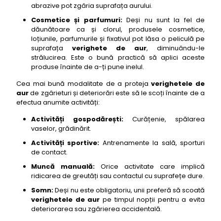
abrazive pot zgâria suprafața aurului.
Cosmetice și parfumuri:
Deși nu sunt la fel de
dăunătoare ca și clorul, produsele cosmetice,
loțiunile, parfumurile și fixativul pot lăsa o peliculă pe
suprafața
verighete de aur
, diminuându-le
strălucirea. Este o bună practică să aplici aceste
produse înainte de a-ți pune inelul.
Cea mai bună modalitate de a proteja
verighetele de
aur
de zgârieturi și deteriorări este să le scoți înainte de a
efectua anumite activități:
Activități gospodărești:
Curățenie, spălarea
vaselor, grădinărit.
Activități sportive:
Antrenamente la sală, sporturi
de contact.
Muncă manuală:
Orice activitate care implică
ridicarea de greutăți sau contactul cu suprafețe dure.
Somn:
Deși nu este obligatoriu, unii preferă să scoată
verighetele de aur
pe timpul nopții pentru a evita
deteriorarea sau zgârierea accidentală.