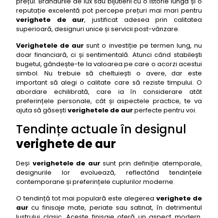
prețul. Brandurile de lux sau bijutierii cu o istorie lungă și o
reputație excelentă pot percepe prețuri mai mari pentru
verighete de aur
, justificat adesea prin calitatea
superioară, designuri unice și servicii post-vânzare.
Verighetele de aur
sunt o investiție pe termen lung, nu
doar financiară, ci și sentimentală. Atunci când stabilești
bugetul, gândește-te la valoarea pe care o acorzi acestui
simbol. Nu trebuie să cheltuiești o avere, dar este
important să alegi o calitate care să reziste timpului. O
abordare echilibrată, care ia în considerare atât
preferințele personale, cât și aspectele practice, te va
ajuta să găsești
verighetele de aur
perfecte pentru voi.
Tendințe actuale în designul
verighete de aur
Deși
verighetele de aur
sunt prin definiție atemporale,
designurile lor evoluează, reflectând tendințele
contemporane și preferințele cuplurilor moderne.
O tendință tot mai populară este alegerea
verighete de
aur
cu finisaje mate, periate sau satinat, în detrimentul
lustrului clasic. Aceste finisaje oferă un aspect modern,