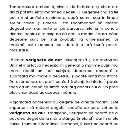
Temperatura ambiantă, nivelul de hidratare și chiar ora
din zi pot influența mărimea degetului. Degetele tind să fie
puțin mai umflate dimineața, după somn, sau în timpul
zilelor calde și umede. Este recomandat să măsori
degetul de mai multe ori pe parcursul zilei și în condiții
diferite, pentru a te asigura că obții o medie. Seara, când
degetele sunt cel mai probabil la dimensiunea lor
maximă, este adesea considerată o oră bună pentru
măsurare.
Lățimea
verighete de aur
influențează și ea potrivirea.
Un inel mai lat va necesita, în general, o mărime puțin mai
mare decât un inel subțire, deoarece acoperă o
suprafață mai mare a degetului și poate simți mai strâns.
De asemenea, un profil confort (rotunjit la interior) poate
face ca un inel să se simtă mai larg decât unul cu un profil
plat, chiar dacă au aceeași mărime.
Majoritatea oamenilor au degete de diferite mărimi. Este
important să măsori degetul specific pe care vei purta
verigheta de aur
. Tradițional, verigheta se poartă pe al
patrulea deget de la mâna stângă (inelarul), dar în unele
culturi (cum ar fi România, Germania, Rusia), se poartă pe