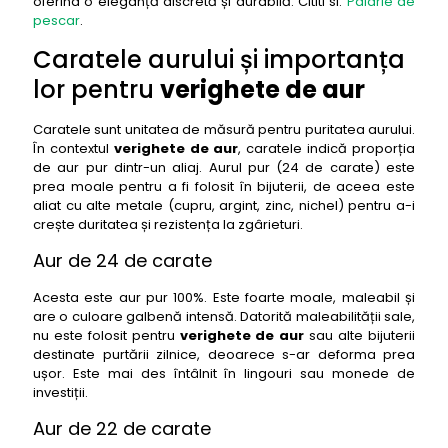
oferind o eleganță discretă și durabilă. Cititi si:
Palarie de
pescar
.
47- verighete de aur: Verigheta cu model art
deco geometric glam
Caratele aurului și importanța
48- verighete de aur: Verigheta cu textură
lor pentru
verighete de aur
scoarță de copac forest texture
49- verighete de aur: Verigheta cu un singur
Caratele sunt unitatea de măsură pentru puritatea aurului.
diamant negru mysterious allure
În contextul
verighete de aur
, caratele indică proporția
de aur pur dintr-un aliaj. Aurul pur (24 de carate) este
50- verighete de aur: Verigheta cu model împletit
prea moale pentru a fi folosit în bijuterii, de aceea este
în spirală spiral dream
aliat cu alte metale (cupru, argint, zinc, nichel) pentru a-i
crește duritatea și rezistența la zgârieturi.
Aur de 24 de carate
Acesta este aur pur 100%. Este foarte moale, maleabil și
are o culoare galbenă intensă. Datorită maleabilității sale,
nu este folosit pentru
verighete de aur
sau alte bijuterii
destinate purtării zilnice, deoarece s-ar deforma prea
ușor. Este mai des întâlnit în lingouri sau monede de
investiții.
Aur de 22 de carate