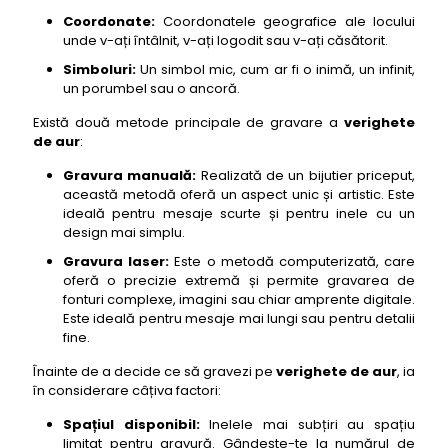
Coordonate:
Coordonatele geografice ale locului
unde v-ați întâlnit, v-ați logodit sau v-ați căsătorit.
Simboluri:
Un simbol mic, cum ar fi o inimă, un infinit,
un porumbel sau o ancoră.
Există două metode principale de gravare a
verighete
de aur
:
Gravura manuală:
Realizată de un bijutier priceput,
această metodă oferă un aspect unic și artistic. Este
ideală pentru mesaje scurte și pentru inele cu un
design mai simplu.
Gravura laser:
Este o metodă computerizată, care
oferă o precizie extremă și permite gravarea de
fonturi complexe, imagini sau chiar amprente digitale.
Este ideală pentru mesaje mai lungi sau pentru detalii
fine.
Înainte de a decide ce să gravezi pe
verighete de aur
, ia
în considerare câțiva factori:
Spațiul disponibil:
Inelele mai subțiri au spațiu
limitat pentru gravură. Gândește-te la numărul de