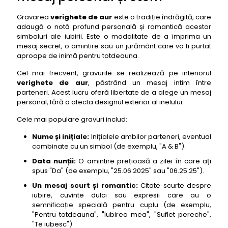
Gravarea
verighete de aur
este o tradiție îndrăgită, care
adaugă o notă profund personală și romantică acestor
simboluri ale iubirii. Este o modalitate de a imprima un
mesaj secret, o amintire sau un jurământ care va fi purtat
aproape de inimă pentru totdeauna.
Cel mai frecvent, gravurile se realizează pe interiorul
verighete de aur
, păstrând un mesaj intim între
parteneri. Acest lucru oferă libertate de a alege un mesaj
personal, fără a afecta designul exterior al inelului.
Cele mai populare gravuri includ:
Nume și inițiale:
Inițialele ambilor parteneri, eventual
combinate cu un simbol (de exemplu, "A & B").
Data nunții:
O amintire prețioasă a zilei în care ați
spus "Da" (de exemplu, "25.06.2025" sau "06.25.25").
Un mesaj scurt și romantic:
Citate scurte despre
iubire, cuvinte dulci sau expresii care au o
semnificație specială pentru cuplu (de exemplu,
"Pentru totdeauna", "Iubirea mea", "Suflet pereche",
"Te iubesc").