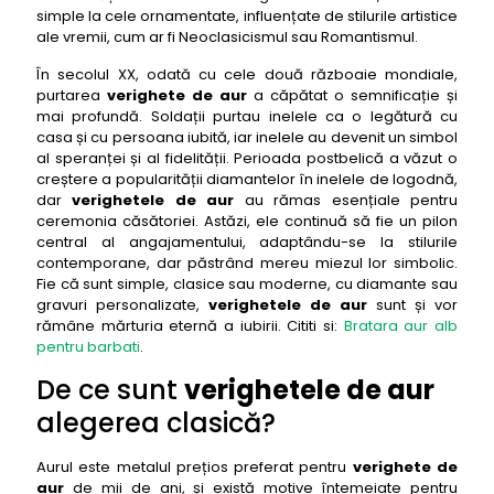
simple la cele ornamentate, influențate de stilurile artistice
19- verighete de aur: Verigheta cu inel interior
ale vremii, cum ar fi Neoclasicismul sau Romantismul.
rotativ spinning secret
În secolul XX, odată cu cele două războaie mondiale,
20- verighete de aur: Verigheta cu inserție de
purtarea
verighete de aur
a căpătat o semnificație și
platină lasting bond
mai profundă. Soldații purtau inelele ca o legătură cu
21- verighete de aur: Verigheta cu textură
casa și cu persoana iubită, iar inelele au devenit un simbol
sandblasted desert dunes
al speranței și al fidelității. Perioada postbelică a văzut o
creștere a popularității diamantelor în inelele de logodnă,
22- verighete de aur: Verigheta cu design în
dar
verighetele de aur
au rămas esențiale pentru
formă de V modern chevron
ceremonia căsătoriei. Astăzi, ele continuă să fie un pilon
central al angajamentului, adaptându-se la stilurile
23- verighete de aur: Verigheta cu gravură florală
contemporane, dar păstrând mereu miezul lor simbolic.
garden dream
Fie că sunt simple, clasice sau moderne, cu diamante sau
24- verighete de aur: Verigheta cu benzi multiple
gravuri personalizate,
verighetele de aur
sunt și vor
layered love
rămâne mărturia eternă a iubirii. Cititi si:
Bratara aur alb
pentru barbati
.
25- verighete de aur: Verigheta cu design
minimalist thin line
De ce sunt
verighetele de aur
26- verighete de aur: Verigheta cu bandă tăiată
alegerea clasică?
oblic angled cut
27- verighete de aur: Verigheta cu simbol inimă
Aurul este metalul prețios preferat pentru
verighete de
secret heart
aur
de mii de ani, și există motive întemeiate pentru