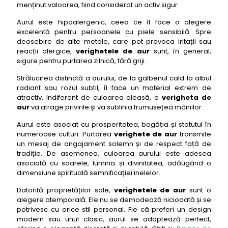
menținut valoarea, fiind considerat un activ sigur.
granulație frosted finish
Aurul este hipoalergenic, ceea ce îl face o alegere
38- verighete de aur: Verigheta cu design spiralat
excelentă pentru persoanele cu piele sensibilă. Spre
infinite twist
deosebire de alte metale, care pot provoca iritații sau
39- verighete de aur: Verigheta cu tăieturi
reacții alergice,
verighetele de aur
sunt, în general,
fațetate geometric facets
sigure pentru purtarea zilnică, fără griji.
40- verighete de aur: Verigheta cu placare de
Strălucirea distinctă a aurului, de la galbenul cald la albul
rodiu negru dark allure
radiant sau rozul subtil, îl face un material extrem de
41- verighete de aur: Verigheta cu design
atractiv. Indiferent de culoarea aleasă, o
verigheta de
asimetric abstract art
aur
va atrage privirile și va sublinia frumusețea mâinilor.
42- verighete de aur: Verigheta cu inserție de
Aurul este asociat cu prosperitatea, bogăția și statutul în
lemn exotic natural soul
numeroase culturi. Purtarea
verighete de aur
transmite
un mesaj de angajament solemn și de respect față de
43- verighete de aur: Verigheta cu model de viță
tradiție. De asemenea, culoarea aurului este adesea
de vie grapevine romance
asociată cu soarele, lumina și divinitatea, adăugând o
44- verighete de aur: Verigheta cu finisaj sablat
dimensiune spirituală semnificației inelelor.
parțial duo texture
Datorită proprietăților sale,
verighetele de aur
sunt o
45- verighete de aur: Verigheta cu design
alegere atemporală. Ele nu se demodează niciodată și se
ergonomic contour fit
potrivesc cu orice stil personal. Fie că preferi un design
46- verighete de aur: Verigheta cu inserție de
modern sau unul clasic, aurul se adaptează perfect,
carbon modern contrast