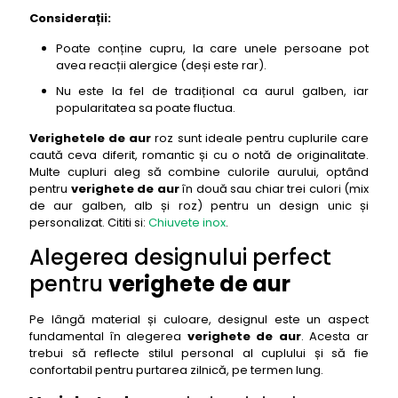
Considerații:
Poate conține cupru, la care unele persoane pot
avea reacții alergice (deși este rar).
Nu este la fel de tradițional ca aurul galben, iar
popularitatea sa poate fluctua.
Verighetele de aur
roz sunt ideale pentru cuplurile care
caută ceva diferit, romantic și cu o notă de originalitate.
Multe cupluri aleg să combine culorile aurului, optând
pentru
verighete de aur
în două sau chiar trei culori (mix
de aur galben, alb și roz) pentru un design unic și
personalizat. Cititi si:
Chiuvete inox
.
Alegerea designului perfect
pentru
verighete de aur
Pe lângă material și culoare, designul este un aspect
fundamental în alegerea
verighete de aur
. Acesta ar
trebui să reflecte stilul personal al cuplului și să fie
confortabil pentru purtarea zilnică, pe termen lung.