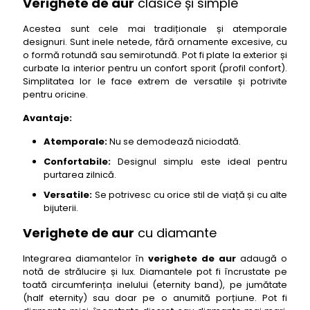
Verighete de aur
clasice și simple
Acestea sunt cele mai tradiționale și atemporale
designuri. Sunt inele netede, fără ornamente excesive, cu
o formă rotundă sau semirotundă. Pot fi plate la exterior și
curbate la interior pentru un confort sporit (profil confort).
Simplitatea lor le face extrem de versatile și potrivite
pentru oricine.
Avantaje:
Atemporale:
Nu se demodează niciodată.
Confortabile:
Designul simplu este ideal pentru
purtarea zilnică.
Versatile:
Se potrivesc cu orice stil de viață și cu alte
bijuterii.
Verighete de aur
cu diamante
Integrarea diamantelor în
verighete de aur
adaugă o
notă de strălucire și lux. Diamantele pot fi încrustate pe
toată circumferința inelului (eternity band), pe jumătate
(half eternity) sau doar pe o anumită porțiune. Pot fi