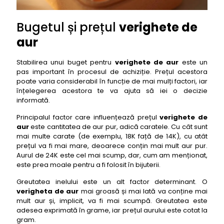
Bugetul și prețul
verighete de
aur
Stabilirea unui buget pentru
verighete de aur
este un
pas important în procesul de achiziție. Prețul acestora
poate varia considerabil în funcție de mai mulți factori, iar
înțelegerea acestora te va ajuta să iei o decizie
informată.
Principalul factor care influențează prețul
verighete de
aur
este cantitatea de aur pur, adică caratele. Cu cât sunt
mai multe carate (de exemplu, 18K față de 14K), cu atât
prețul va fi mai mare, deoarece conțin mai mult aur pur.
Aurul de 24K este cel mai scump, dar, cum am menționat,
este prea moale pentru a fi folosit în bijuterii.
Greutatea inelului este un alt factor determinant. O
verigheta de aur
mai groasă și mai lată va conține mai
mult aur și, implicit, va fi mai scumpă. Greutatea este
adesea exprimată în grame, iar prețul aurului este cotat la
gram.