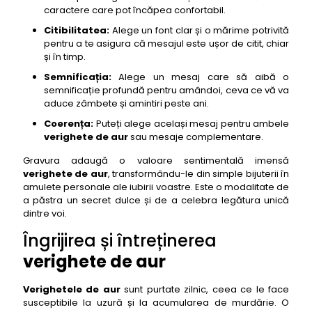
caractere care pot încăpea confortabil.
Citibilitatea:
Alege un font clar și o mărime potrivită
pentru a te asigura că mesajul este ușor de citit, chiar
și în timp.
Semnificația:
Alege un mesaj care să aibă o
semnificație profundă pentru amândoi, ceva ce vă va
aduce zâmbete și amintiri peste ani.
Coerența:
Puteți alege același mesaj pentru ambele
verighete de aur
sau mesaje complementare.
Gravura adaugă o valoare sentimentală imensă
verighete de aur
, transformându-le din simple bijuterii în
amulete personale ale iubirii voastre. Este o modalitate de
a păstra un secret dulce și de a celebra legătura unică
dintre voi.
Îngrijirea și întreținerea
verighete de aur
Verighetele de aur
sunt purtate zilnic, ceea ce le face
susceptibile la uzură și la acumularea de murdărie. O