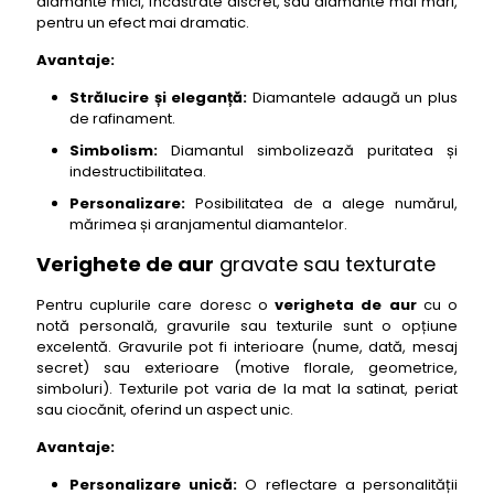
diamante mici, încastrate discret, sau diamante mai mari,
pentru un efect mai dramatic.
Avantaje:
Strălucire și eleganță:
Diamantele adaugă un plus
de rafinament.
Simbolism:
Diamantul simbolizează puritatea și
indestructibilitatea.
Personalizare:
Posibilitatea de a alege numărul,
mărimea și aranjamentul diamantelor.
Verighete de aur
gravate sau texturate
Pentru cuplurile care doresc o
verigheta de aur
cu o
notă personală, gravurile sau texturile sunt o opțiune
excelentă. Gravurile pot fi interioare (nume, dată, mesaj
secret) sau exterioare (motive florale, geometrice,
simboluri). Texturile pot varia de la mat la satinat, periat
sau ciocănit, oferind un aspect unic.
Avantaje:
Personalizare unică:
O reflectare a personalității