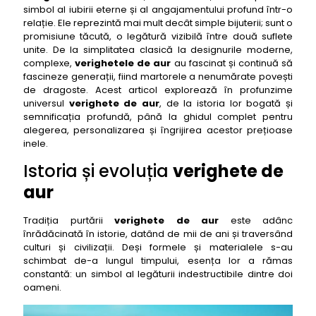
simbol al iubirii eterne și al angajamentului profund într-o
Verighete de aur galben
relație. Ele reprezintă mai mult decât simple bijuterii; sunt o
Verighete de aur alb
promisiune tăcută, o legătură vizibilă între două suflete
unite. De la simplitatea clasică la designurile moderne,
Verighete de aur roz (rose gold)
complexe,
verighetele de aur
au fascinat și continuă să
Alegerea designului perfect pentru verighete de aur
fascineze generații, fiind martorele a nenumărate povești
de dragoste. Acest articol explorează în profunzime
Verighete de aur clasice și simple
universul
verighete de aur
, de la istoria lor bogată și
Verighete de aur cu diamante
semnificația profundă, până la ghidul complet pentru
alegerea, personalizarea și îngrijirea acestor prețioase
Verighete de aur gravate sau texturate
inele.
Verighete de aur bicolore sau tricolore
Istoria și evoluția
verighete de
Verighete de aur cu profil confort (comfort fit)
aur
Măsurarea și potrivirea perfectă pentru verighete de
aur
Tradiția purtării
verighete de aur
este adânc
înrădăcinată în istorie, datând de mii de ani și traversând
Gravarea verighete de aur: un mesaj personal și etern
culturi și civilizații. Deși formele și materialele s-au
Îngrijirea și întreținerea verighete de aur
schimbat de-a lungul timpului, esența lor a rămas
constantă: un simbol al legăturii indestructibile dintre doi
Bugetul și prețul verighete de aur
oameni.
Tendințe actuale în designul verighete de aur